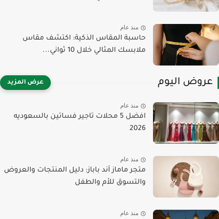
منذ عام
حاسبة المقاس الذكية: اكتشف مقاس
ملابسك المثالي خلال 10 ثواني...
عروض اليوم
منذ عام
افضل 5 محلات تاجير فساتين بالسعوديه
2026
منذ عام
متجر ماماز آند باباز: دليل المنتجات والعروض
والتسوق للأم والطفل
منذ عام