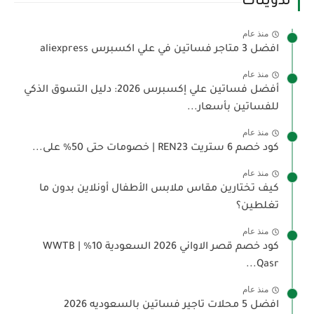
تدوينات
منذ عام
افضل 3 متاجر فساتين في علي اكسبرس aliexpress
منذ عام
أفضل فساتين علي إكسبرس 2026: دليل التسوق الذكي
للفساتين بأسعار...
منذ عام
كود خصم 6 ستريت REN23 | خصومات حتى 50% على...
منذ عام
كيف تختارين مقاس ملابس الأطفال أونلاين بدون ما
تغلطين؟
منذ عام
كود خصم قصر الاواني 2026 السعودية 10% WWTB |
Qasr...
منذ عام
افضل 5 محلات تاجير فساتين بالسعوديه 2026